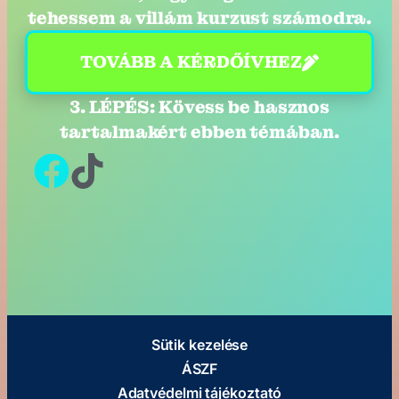
tehessem a villám kurzust számodra.
TOVÁBB A KÉRDŐÍVHEZ
3. LÉPÉS: Kövess be hasznos
tartalmakért ebben témában.
Sütik kezelése
ÁSZF
Adatvédelmi tájékoztató