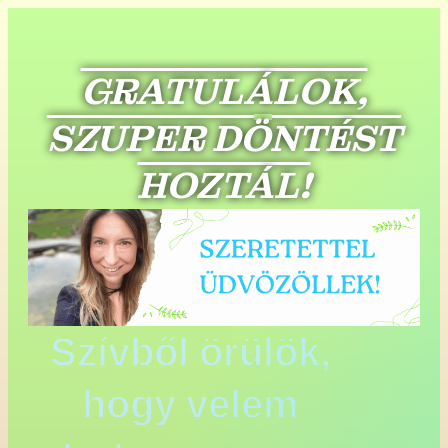
GRATULÁLOK,
SZUPER DÖNTÉST
HOZTÁL!
Szívből örülök,
hogy velem