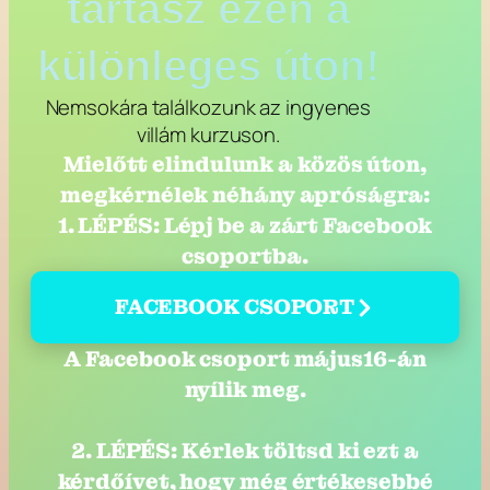
tartasz ezen a
különleges úton!
Nemsokára találkozunk az ingyenes
villám kurzuson.
Mielőtt elindulunk a közös úton,
megkérnélek néhány apróságra:
1. LÉPÉS: Lépj be a zárt Facebook
csoportba.
FACEBOOK CSOPORT
A Facebook csoport május16-án
nyílik meg.
2. LÉPÉS: Kérlek töltsd ki ezt a
kérdőívet, hogy még értékesebbé