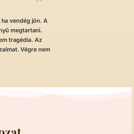
 ha vendég jön. A
nyű megtartani.
sem tragédia. Az
izalmat. Végre nem
ozat