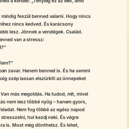
ed a kérdés: „Tényleg ez az élet, amit
mindig feszül benned valami. Hogy nincs
ihez nincs kedved. És karácsony
sebb lesz. Jönnek a vendégek. Család.
enned van a stressz:
d?”
ólam?”
ban zavar. Hanem benned is. És ha semmi
tség szép lassan elszürkíti az ünnepeket
. Van más megoldás. Ha tudod, mit, mivel
ítás nem lesz többé nyűg – hanem gyors,
 feladat. Nem fog többé az egész napod
tresszelni, hol kezdj neki. És végre
 is. Most még dönthetsz. És lehet,