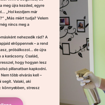
a meg újra kezded, egyre
el… „Hol kezdjem már
?” „Más miért tudja? Velem
 még nincs meg a
yomásként nehezedik rád? A
apjaid elröppennek – a rend
tasz, próbálkozol… de újra
n a karácsony. Család,
resszel, hogy hogyan lesz
olsó pillanatban kapkodni.
Nem több elvárás kell –
egít. Valaki, aki
s: könnyebben, stressz
ellene