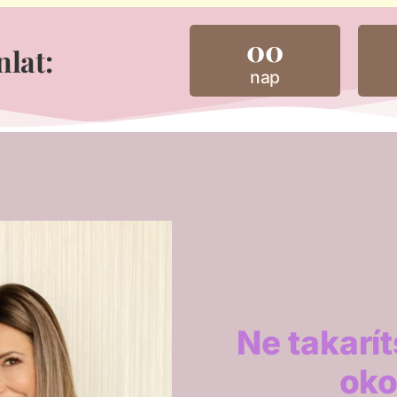
00
nlat:
nap
Ne takarít
oko