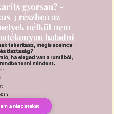
aríts gyorsan? -
us 3 részben az
amelyek nélkül nem
 hatékonyan haladni
sak takarítasz, mégis sosincs
 és tisztaság?
aló, ha eleged van a rumliból,
 rendbe tenni mindent.
tsz
d
rt
bban
m a részleteket