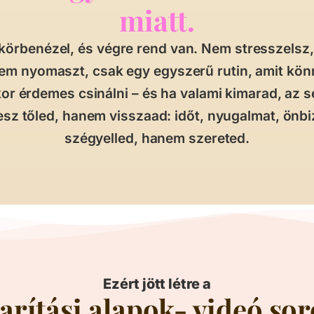
miatt.
 körbenézel, és végre rend van. Nem stresszelsz,
nem nyomaszt, csak egy egyszerű rutin, amit kön
or érdemes csinálni – és ha valami kimarad, az 
sz tőled, hanem visszaad: időt, nyugalmat, önb
szégyelled, hanem szereted.
Ezért jött létre a
arítási alapok- videó sor