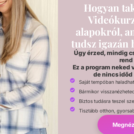
Hogyan tak
Videókurz
alapokról, 
tudsz igazán
Úgy érzed, mindig c
rend
Ez a program neked v
de nincs időd
Saját tempóban haladha
Bármikor visszanézhete
Biztos tudásra teszel sze
Tisztább otthon, gyorsa
Megnéze