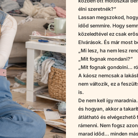
közben ott motoszkál benn
élni szeretnék?”
Lassan megszokod, hogy 
időd semmire. Hogy semm
közeledtével ez csak erő
Elvárások. És már most b
„Mi lesz, ha nem lesz ren
„Mit fognak mondani?”
„Mit fognak gondolni... r
A káosz nemcsak a lakás
nem változik, ez a feszül
is.
De nem kell így maradnia
és hogyan, akkor a takar
átlátható és elvégezhető
rámenni. Nem fogsz azon s
marad időd… minden másra