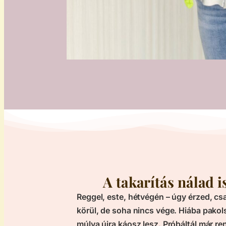
A takarítás nálad i
Reggel, este, hétvégén – úgy érzed, csa
körül, de soha nincs vége. Hiába pakols
múlva újra káosz lesz. Próbáltál már re