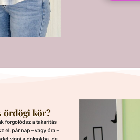
s ördögi kör?
k forgolódsz a takarítás
z el, pár nap – vagy óra –
ndet vinni a dolgokba, de