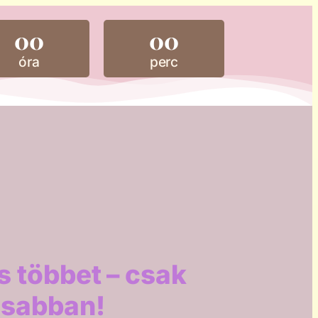
00
00
óra
perc
s többet – csak
sabban!