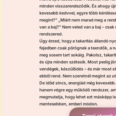
minden visszarendeződik. És ahogy újr
kevesebb kedvvel, egyre több kérdéss
megint?” „Miért nem marad meg a rend
van a baj?” Nem veled van a baj – csak
rendszered.
Úgy érzed, hogy a takarítás állandó n
fejedben csak pörögnek a teendők, a n
meg sosem tart sokáig. Pakolsz, takarí
és újra minden szétesik. Most pedig jö
vendégek, készülődés – és már most st
ebből rend. Nem szeretnél megint az ut
De időd sincs, energiád még kevesebb. 
hanem végre egy működő rendszer, ami s
megmutatja, hogy lehet ezt másképp i
mentesebben, emberi módon.
Tenni akarok 