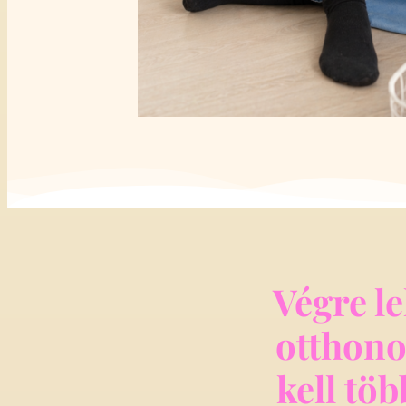
Végre le
otthono
kell tö