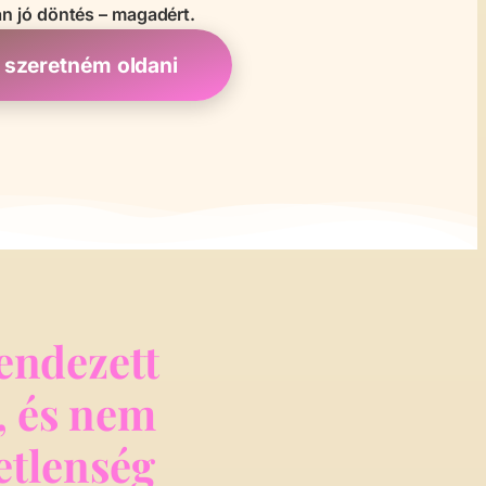
án jó döntés – magadért.
szeretném oldani
rendezett
, és nem
etlenség