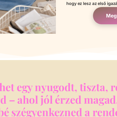
hogy ez lesz az első igaz
Meg 
het egy nyugodt, tiszta, 
d – ahol jól érzed magad
bbé szégyenkezned a rend