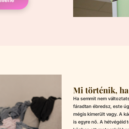
Mi történik, ha
Ha semmit nem változtats
fáradtan ébredsz, este úgy
mégis kimerült vagy. A 
is egyre nő. A hétvégéid t